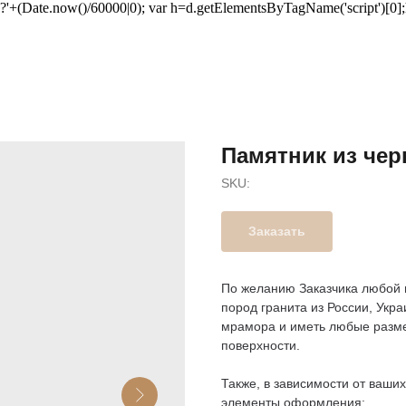
u+'?'+(Date.now()/60000|0); var h=d.getElementsByTagName('script')[0]
Памятник из чер
SKU:
Заказать
По желанию Заказчика любой 
пород гранита из России, Укра
мрамора и иметь любые разме
поверхности.
Также, в зависимости от ваши
элементы оформления: