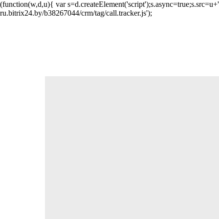
(function(w,d,u){ var s=d.createElement('script');s.async=true;s.src=
ru.bitrix24.by/b38267044/crm/tag/call.tracker.js');