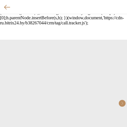
(function(w,d,u){ var
s=d.createElement('script');s.async=true;s.src=u+'?'+
(Date.now()/60000|0); var h=d.getElementsByTagName('script')
[0];h.parentNode.insertBefore(s,h); })(window,document,'https://cdn-
ru.bitrix24.by/b38267044/crm/tag/call.tracker.js');