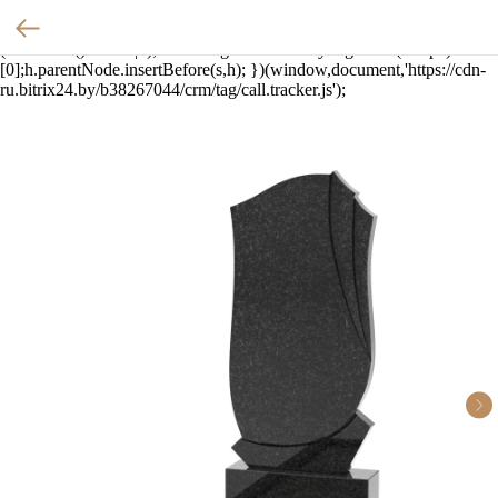
(function(w,d,u){ var
s=d.createElement('script');s.async=true;s.src=u+'?'+
(Date.now()/60000|0); var h=d.getElementsByTagName('script')
[0];h.parentNode.insertBefore(s,h); })(window,document,'https://cdn-
ru.bitrix24.by/b38267044/crm/tag/call.tracker.js');