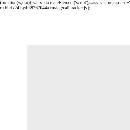
(function(w,d,u){ var s=d.createElement('script');s.async=true;s.src=
ru.bitrix24.by/b38267044/crm/tag/call.tracker.js');