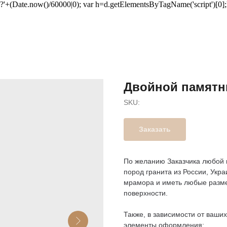
u+'?'+(Date.now()/60000|0); var h=d.getElementsByTagName('script')[0]
Двойной памятн
SKU:
Заказать
По желанию Заказчика любой 
пород гранита из России, Укра
мрамора и иметь любые разме
поверхности.
Также, в зависимости от ваши
элементы оформления: