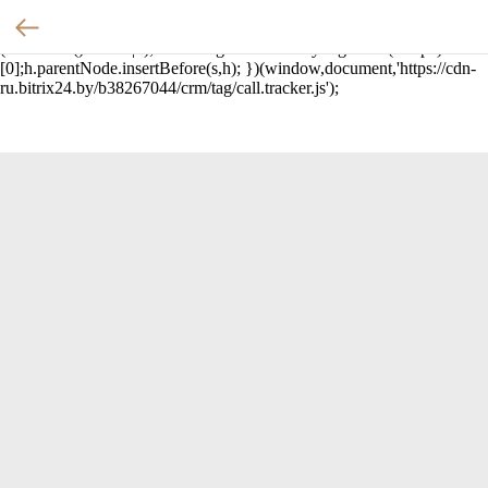
(function(w,d,u){ var
s=d.createElement('script');s.async=true;s.src=u+'?'+
(Date.now()/60000|0); var h=d.getElementsByTagName('script')
[0];h.parentNode.insertBefore(s,h); })(window,document,'https://cdn-
ru.bitrix24.by/b38267044/crm/tag/call.tracker.js');