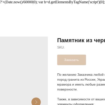
u+'?'+(Date.now()/60000|0); var h=d.getElementsByTagName('script')[0]
Памятник из чер
SKU:
Заказать
По желанию Заказчика любой 
пород гранита из России, Укра
мрамора и иметь любые разме
поверхности.
Также, в зависимости от ваши
элементы оформления: