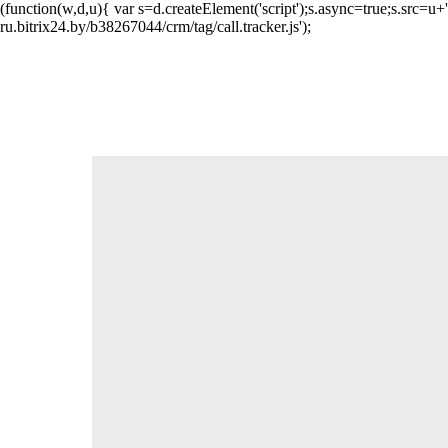
(function(w,d,u){ var s=d.createElement('script');s.async=true;s.src=
ru.bitrix24.by/b38267044/crm/tag/call.tracker.js');