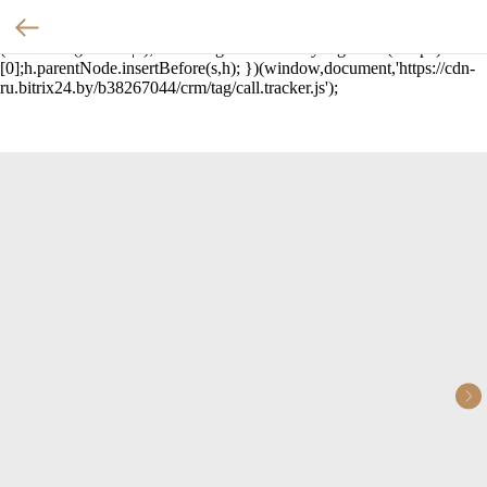
(function(w,d,u){ var
s=d.createElement('script');s.async=true;s.src=u+'?'+
(Date.now()/60000|0); var h=d.getElementsByTagName('script')
[0];h.parentNode.insertBefore(s,h); })(window,document,'https://cdn-
ru.bitrix24.by/b38267044/crm/tag/call.tracker.js');