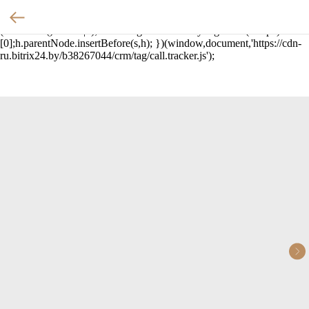
(function(w,d,u){ var
s=d.createElement('script');s.async=true;s.src=u+'?'+
(Date.now()/60000|0); var h=d.getElementsByTagName('script')
[0];h.parentNode.insertBefore(s,h); })(window,document,'https://cdn-
ru.bitrix24.by/b38267044/crm/tag/call.tracker.js');