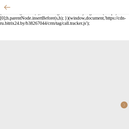
(function(w,d,u){ var
s=d.createElement('script');s.async=true;s.src=u+'?'+
(Date.now()/60000|0); var h=d.getElementsByTagName('script')
[0];h.parentNode.insertBefore(s,h); })(window,document,'https://cdn-
ru.bitrix24.by/b38267044/crm/tag/call.tracker.js');