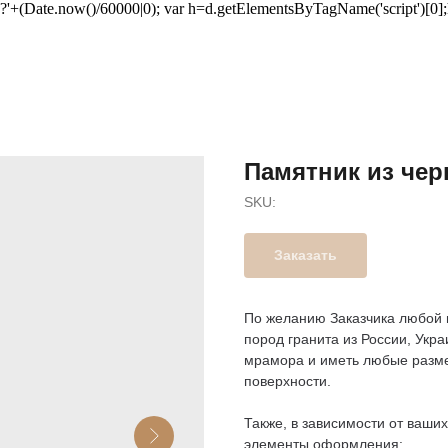
u+'?'+(Date.now()/60000|0); var h=d.getElementsByTagName('script')[0]
Памятник из чер
SKU:
Заказать
По желанию Заказчика любой 
пород гранита из России, Укра
мрамора и иметь любые разме
поверхности.
Также, в зависимости от ваши
элементы оформления: