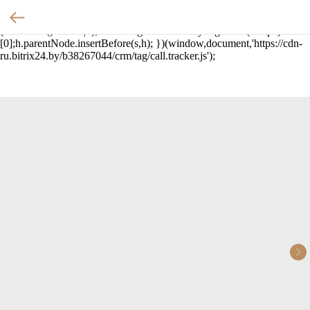
(function(w,d,u){ var
s=d.createElement('script');s.async=true;s.src=u+'?'+
(Date.now()/60000|0); var h=d.getElementsByTagName('script')
[0];h.parentNode.insertBefore(s,h); })(window,document,'https://cdn-
ru.bitrix24.by/b38267044/crm/tag/call.tracker.js');